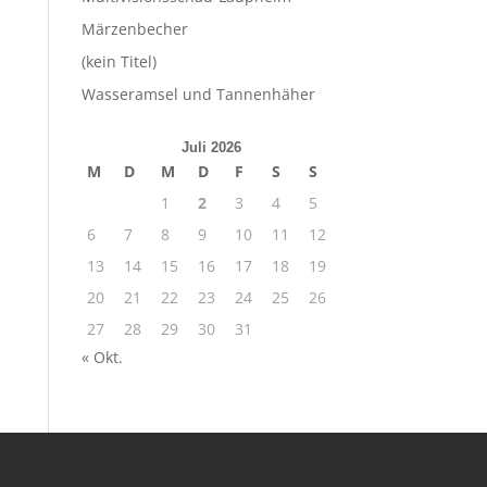
Märzenbecher
(kein Titel)
Wasseramsel und Tannenhäher
Juli 2026
M
D
M
D
F
S
S
1
2
3
4
5
6
7
8
9
10
11
12
13
14
15
16
17
18
19
20
21
22
23
24
25
26
27
28
29
30
31
« Okt.