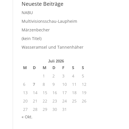
Neueste Beiträge
NABU
Multivisionsschau-Laupheim
Märzenbecher
(kein Titel)
Wasseramsel und Tannenhäher
Juli 2026
M
D
M
D
F
S
S
1
2
3
4
5
6
7
8
9
10
11
12
13
14
15
16
17
18
19
20
21
22
23
24
25
26
27
28
29
30
31
« Okt.