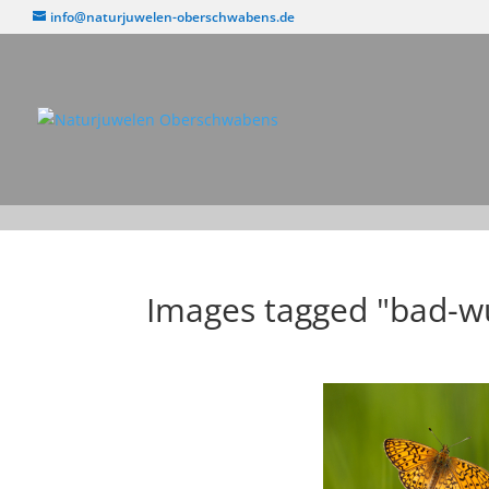
info@naturjuwelen-oberschwabens.de
Images tagged "bad-w