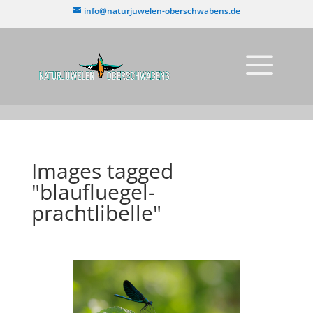
info@naturjuwelen-oberschwabens.de
Images tagged
"blaufluegel-
prachtlibelle"