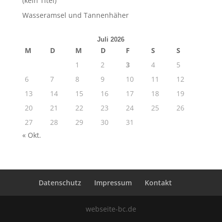
(kein Titel)
Wasseramsel und Tannenhäher
Juli 2026
M
D
M
D
F
S
S
1
2
3
4
5
6
7
8
9
10
11
12
13
14
15
16
17
18
19
20
21
22
23
24
25
26
27
28
29
30
31
« Okt.
Datenschutz
Impressum
Kontakt
webseite-bc.de