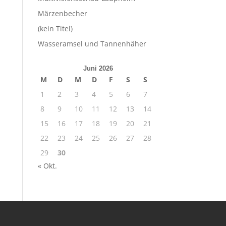
Märzenbecher
(kein Titel)
Wasseramsel und Tannenhäher
Juni 2026
M
D
M
D
F
S
S
1
2
3
4
5
6
7
8
9
10
11
12
13
14
15
16
17
18
19
20
21
22
23
24
25
26
27
28
29
30
« Okt.