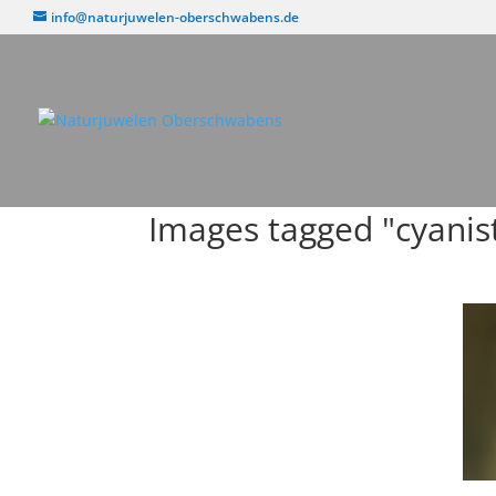
info@naturjuwelen-oberschwabens.de
Images tagged "cyanis