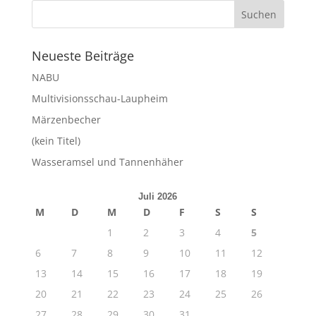
Neueste Beiträge
NABU
Multivisionsschau-Laupheim
Märzenbecher
(kein Titel)
Wasseramsel und Tannenhäher
Juli 2026
M
D
M
D
F
S
S
1
2
3
4
5
6
7
8
9
10
11
12
13
14
15
16
17
18
19
20
21
22
23
24
25
26
27
28
29
30
31