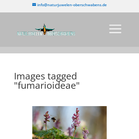
info@naturjuwelen-oberschwabens.de
Images tagged
"fumarioideae"