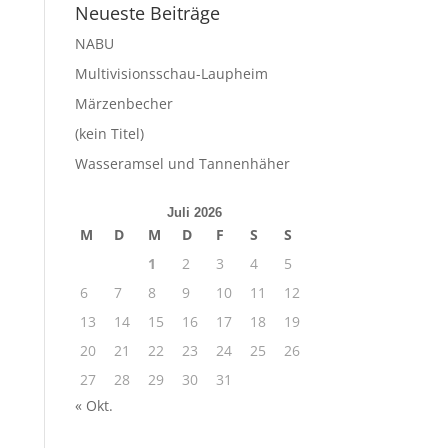
Neueste Beiträge
NABU
Multivisionsschau-Laupheim
Märzenbecher
(kein Titel)
Wasseramsel und Tannenhäher
Juli 2026
M
D
M
D
F
S
S
1
2
3
4
5
6
7
8
9
10
11
12
13
14
15
16
17
18
19
20
21
22
23
24
25
26
27
28
29
30
31
« Okt.