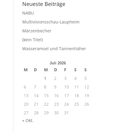
Neueste Beiträge
NABU
Multivisionsschau-Laupheim
Märzenbecher
(kein Titel)
Wasseramsel und Tannenhäher
Juli 2026
M
D
M
D
F
S
S
1
2
3
4
5
6
7
8
9
10
11
12
13
14
15
16
17
18
19
20
21
22
23
24
25
26
27
28
29
30
31
« Okt.