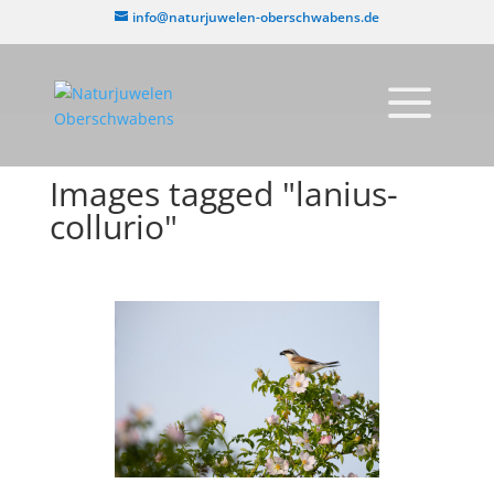
info@naturjuwelen-oberschwabens.de
Images tagged "lanius-
collurio"