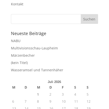
Kontakt
Neueste Beiträge
NABU
Multivisionsschau-Laupheim
Märzenbecher
(kein Titel)
Wasseramsel und Tannenhäher
Juli 2026
M
D
M
D
F
S
S
1
2
3
4
5
6
7
8
9
10
11
12
13
14
15
16
17
18
19