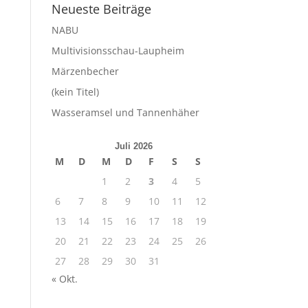
Neueste Beiträge
NABU
Multivisionsschau-Laupheim
Märzenbecher
(kein Titel)
Wasseramsel und Tannenhäher
Juli 2026
M
D
M
D
F
S
S
1
2
3
4
5
6
7
8
9
10
11
12
13
14
15
16
17
18
19
20
21
22
23
24
25
26
27
28
29
30
31
« Okt.