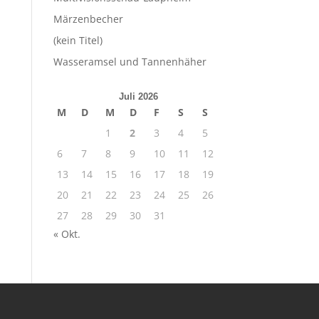
Märzenbecher
(kein Titel)
Wasseramsel und Tannenhäher
Juli 2026
M
D
M
D
F
S
S
1
2
3
4
5
6
7
8
9
10
11
12
13
14
15
16
17
18
19
20
21
22
23
24
25
26
27
28
29
30
31
« Okt.