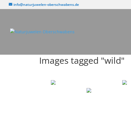
info@naturjuwelen-oberschwabens.de
Images tagged "wild"