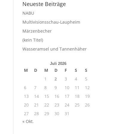
Neueste Beiträge
NABU
Multivisionsschau-Laupheim
Märzenbecher
(kein Titel)
Wasseramsel und Tannenhäher
Juli 2026
M
D
M
D
F
S
S
1
2
3
4
5
6
7
8
9
10
11
12
13
14
15
16
17
18
19
20
21
22
23
24
25
26
27
28
29
30
31
« Okt.