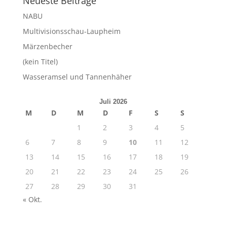
Neueste Beiträge
NABU
Multivisionsschau-Laupheim
Märzenbecher
(kein Titel)
Wasseramsel und Tannenhäher
Juli 2026
M
D
M
D
F
S
S
1
2
3
4
5
6
7
8
9
10
11
12
13
14
15
16
17
18
19
20
21
22
23
24
25
26
27
28
29
30
31
« Okt.