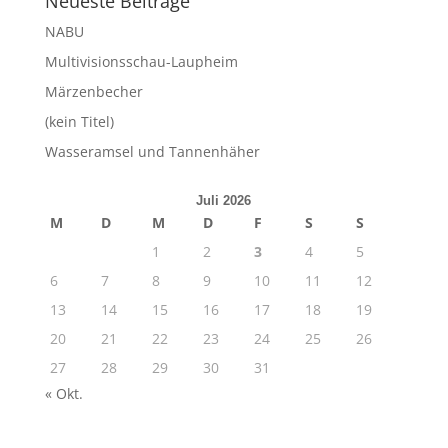
Neueste Beiträge
NABU
Multivisionsschau-Laupheim
Märzenbecher
(kein Titel)
Wasseramsel und Tannenhäher
Juli 2026
M
D
M
D
F
S
S
1
2
3
4
5
6
7
8
9
10
11
12
13
14
15
16
17
18
19
20
21
22
23
24
25
26
27
28
29
30
31
« Okt.