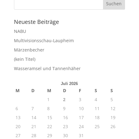
Neueste Beiträge
NABU
Multivisionsschau-Laupheim
Märzenbecher
(kein Titel)
Wasseramsel und Tannenhäher
Juli 2026
M
D
M
D
F
S
S
1
2
3
4
5
6
7
8
9
10
11
12
13
14
15
16
17
18
19
20
21
22
23
24
25
26
27
28
29
30
31